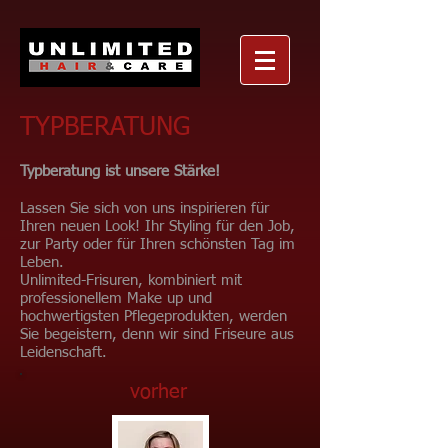
TYPBERATUNG
Typberatung ist unsere Stärke!
Lassen Sie sich von uns inspirieren für
Ihren neuen Look! Ihr Styling für den Job,
zur Party oder für Ihren schönsten Tag im
Leben.
Unlimited-Frisuren, kombiniert mit
professionellem Make up und
hochwertigsten Pflegeprodukten, werden
Sie begeistern, denn wir sind Friseure aus
Leidenschaft.
vorher