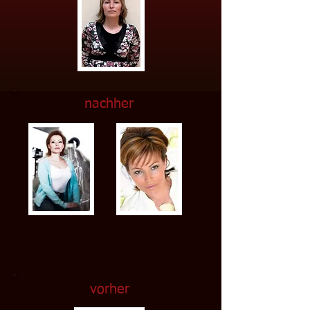
nachher
vorher