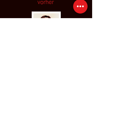
vorher
nachher