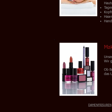
Haut
Tage
Kopf
Haars
Hand
Ma
Unser
Wir 
Ob B
das U
DAMENFRISUREN