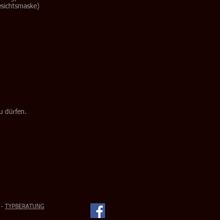
esichtsmaske)
u dürfen.
-
TYPBERATUNG