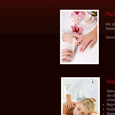
Man
Wir p
heiss
Gerne
Wel
Nehme
Sie d
Unse
Begr
Rück
Klass