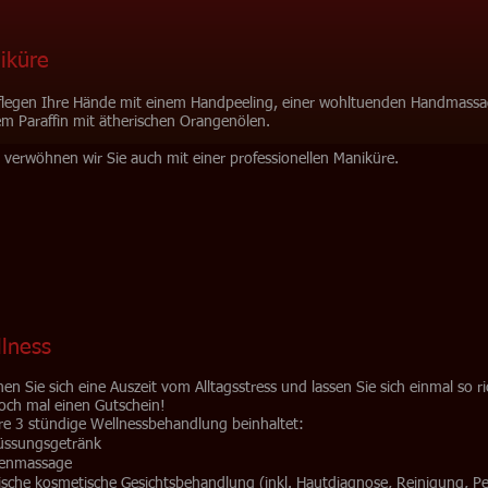
iküre
flegen Ihre Hände mit einem Handpeeling, einer wohltuenden Handmass
em Paraffin mit ätherischen Orangenölen.
 verwöhnen wir Sie auch mit einer professionellen Maniküre.
lness
n Sie sich eine Auszeit vom Alltagsstress und lassen Sie sich einmal so
och mal einen Gutschein!
re 3 stündige Wellnessbehandlung beinhaltet:
üssungsgetränk
enmassage
ische kosmetische Gesichtsbehandlung (inkl. Hautdiagnose, Reinigung, Pe