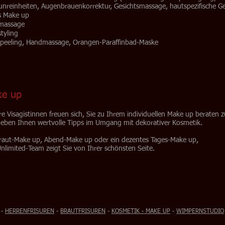
unreinheiten, Augenbrauenkorrektur, Gesichtsmassage, hautspezifische G
s Make up
massage
tyling
peeling, Handmassage, Orangen-Paraffinbad-Maske
ke up
e Visagistinnen freuen sich, Sie zu Ihrem individuellen Make up beraten z
geben Ihnen wertvolle Tipps im Umgang mit dekorativer Kosmetik.
raut-Make up, Abend-Make up oder ein dezentes Tages-Make up,
nlimited-Team zeigt Sie von Ihrer schönsten Seite.
-
HERRENFRISUREN
-
BRAUTFRISUREN
-
KOSMETIK - MAKE UP
-
WIMPERNSTUDIO