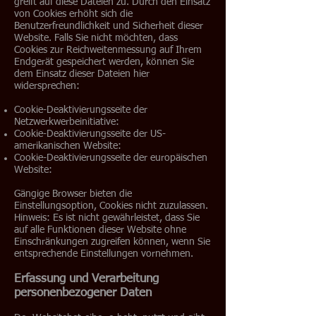
greift auf diese Dateien zu. Durch den Einsatz
von Cookies erhöht sich die
Benutzerfreundlichkeit und Sicherheit dieser
Website. Falls Sie nicht möchten, dass
Cookies zur Reichweitenmessung auf Ihrem
Endgerät gespeichert werden, können Sie
dem Einsatz dieser Dateien hier
widersprechen:
Cookie-Deaktivierungsseite der
Netzwerkwerbeinitiative:
Cookie-Deaktivierungsseite der US-
amerikanischen Website:
Cookie-Deaktivierungsseite der europäischen
Website:
Gängige Browser bieten die
Einstellungsoption, Cookies nicht zuzulassen.
Hinweis: Es ist nicht gewährleistet, dass Sie
auf alle Funktionen dieser Website ohne
Einschränkungen zugreifen können, wenn Sie
entsprechende Einstellungen vornehmen.
Erfassung und Verarbeitung
personenbezogener Daten