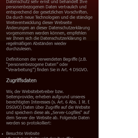
Datenschutz sehr ernst und behandelt Ihre
personenbezogenen Daten vertraulich und
entsprechend der gesetzlichen Vorschriften.
Da durch neue Technologien und die ständige
Weiterentwicklung dieser Webseite
Änderungen an dieser Datenschutzerklärung
vorgenommen werden können, empfehlen
wir Ihnen sich die Datenschutzerklärung in
regelmäßigen Abständen wieder
durchzulesen.
Definitionen der verwendeten Begriffe (z.B.
“personenbezogene Daten” oder
“Verarbeitung”) finden Sie in Art. 4 DSGVO.
Zugriffsdaten
Wir, der Websitebetreiber bzw.
Seitenprovider, erheben aufgrund unseres
berechtigten Interesses (s. Art. 6 Abs. 1 lit. f.
DSGVO) Daten über Zugriffe auf die Website
und speichern diese als „Server-Logfiles“ auf
dem Server der Website ab. Folgende Daten
werden so protokolliert:
Besuchte Website