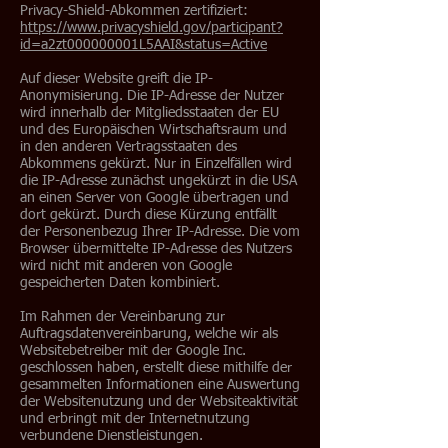
Privacy-Shield-Abkommen zertifiziert:
https://www.privacyshield.gov/participant?
id=a2zt000000001L5AAI&status=Active
Auf dieser Website greift die IP-
Anonymisierung. Die IP-Adresse der Nutzer
wird innerhalb der Mitgliedsstaaten der EU
und des Europäischen Wirtschaftsraum und
in den anderen Vertragsstaaten des
Abkommens gekürzt. Nur in Einzelfällen wird
die IP-Adresse zunächst ungekürzt in die USA
an einen Server von Google übertragen und
dort gekürzt. Durch diese Kürzung entfällt
der Personenbezug Ihrer IP-Adresse. Die vom
Browser übermittelte IP-Adresse des Nutzers
wird nicht mit anderen von Google
gespeicherten Daten kombiniert.
Im Rahmen der Vereinbarung zur
Auftragsdatenvereinbarung, welche wir als
Websitebetreiber mit der Google Inc.
geschlossen haben, erstellt diese mithilfe der
gesammelten Informationen eine Auswertung
der Websitenutzung und der Websiteaktivität
und erbringt mit der Internetnutzung
verbundene Dienstleistungen.