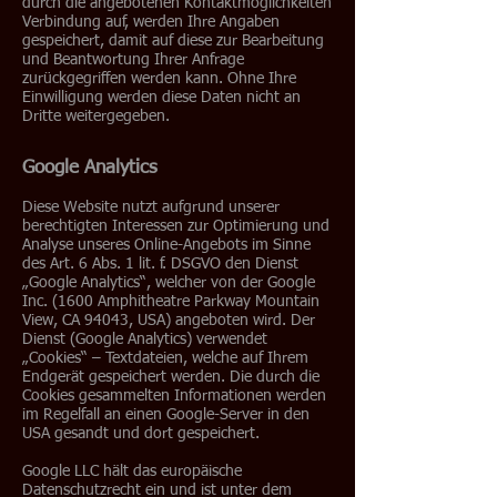
durch die angebotenen Kontaktmöglichkeiten
Verbindung auf, werden Ihre Angaben
gespeichert, damit auf diese zur Bearbeitung
und Beantwortung Ihrer Anfrage
zurückgegriffen werden kann. Ohne Ihre
Einwilligung werden diese Daten nicht an
Dritte weitergegeben.
Google Analytics
Diese Website nutzt aufgrund unserer
berechtigten Interessen zur Optimierung und
Analyse unseres Online-Angebots im Sinne
des Art. 6 Abs. 1 lit. f. DSGVO den Dienst
„Google Analytics“, welcher von der Google
Inc. (1600 Amphitheatre Parkway Mountain
View, CA 94043, USA) angeboten wird. Der
Dienst (Google Analytics) verwendet
„Cookies“ – Textdateien, welche auf Ihrem
Endgerät gespeichert werden. Die durch die
Cookies gesammelten Informationen werden
im Regelfall an einen Google-Server in den
USA gesandt und dort gespeichert.
Google LLC hält das europäische
Datenschutzrecht ein und ist unter dem