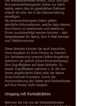
Der Websitebetreiber erhebt, nutzt und gibt
Ihre personenbezogenen Daten nur dann
weiter, wenn dies im gesetzlichen Rahmen
erlaubt ist oder Sie in die Datenerhebung
einwilligen.
Als personenbezogene Daten gelten
sämtliche Informationen, welche dazu dienen,
Ihre Person zu bestimmen und welche zu
Ihnen zurückverfolgt werden können – also
beispielsweise Ihr Name, Ihre E-Mail-Adresse
und Telefonnummer.
Diese Website können Sie auch besuchen,
ohne Angaben zu Ihrer Person zu machen.
Zur Verbesserung unseres Online-Angebotes
speichern wir jedoch (ohne Personenbezug)
Ihre Zugriffsdaten auf diese Website. Zu
diesen Zugriffsdaten gehören z. B. die von
Ihnen angeforderte Datei oder der Name
Ihres Internet-Providers. Durch die
Anonymisierung der Daten sind Rückschlüsse
auf Ihre Person nicht möglich.
Umgang mit Kontaktdaten
Nehmen Sie mit uns als Websitebetreiber