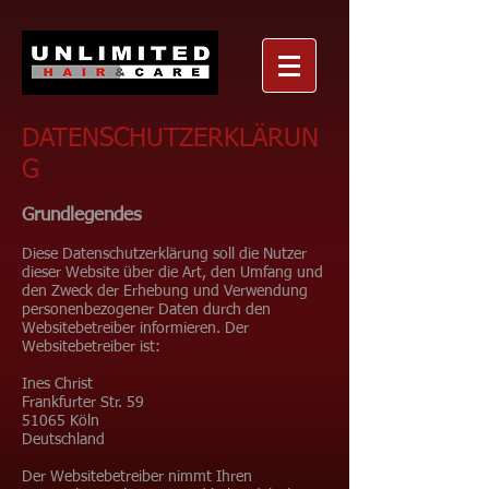
DATENSCHUTZERKLÄRUN
G
Grundlegendes
Diese Datenschutzerklärung soll die Nutzer
dieser Website über die Art, den Umfang und
den Zweck der Erhebung und Verwendung
personenbezogener Daten durch den
Websitebetreiber informieren. Der
Websitebetreiber ist:
Ines Christ
Frankfurter Str. 59
51065 Köln
Deutschland
Der Websitebetreiber nimmt Ihren