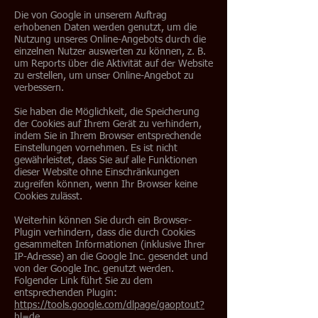
Die von Google in unserem Auftrag
erhobenen Daten werden genutzt, um die
Nutzung unseres Online-Angebots durch die
einzelnen Nutzer auswerten zu können, z. B.
um Reports über die Aktivität auf der Website
zu erstellen, um unser Online-Angebot zu
verbessern.
Sie haben die Möglichkeit, die Speicherung
der Cookies auf Ihrem Gerät zu verhindern,
indem Sie in Ihrem Browser entsprechende
Einstellungen vornehmen. Es ist nicht
gewährleistet, dass Sie auf alle Funktionen
dieser Website ohne Einschränkungen
zugreifen können, wenn Ihr Browser keine
Cookies zulässt.
Weiterhin können Sie durch ein Browser-
Plugin verhindern, dass die durch Cookies
gesammelten Informationen (inklusive Ihrer
IP-Adresse) an die Google Inc. gesendet und
von der Google Inc. genutzt werden.
Folgender Link führt Sie zu dem
entsprechenden Plugin:
https://tools.google.com/dlpage/gaoptout?
hl=de