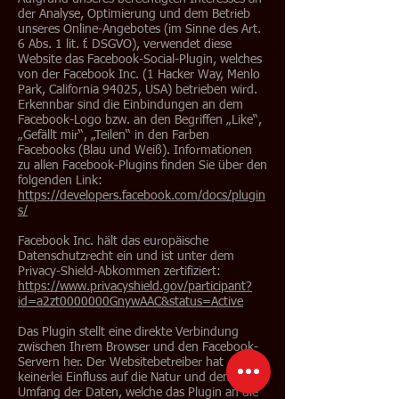
der Analyse, Optimierung und dem Betrieb
unseres Online-Angebotes (im Sinne des Art.
6 Abs. 1 lit. f. DSGVO), verwendet diese
Website das Facebook-Social-Plugin, welches
von der Facebook Inc. (1 Hacker Way, Menlo
Park, California 94025, USA) betrieben wird.
Erkennbar sind die Einbindungen an dem
Facebook-Logo bzw. an den Begriffen „Like“,
„Gefällt mir“, „Teilen“ in den Farben
Facebooks (Blau und Weiß). Informationen
zu allen Facebook-Plugins finden Sie über den
folgenden Link:
https://developers.facebook.com/docs/plugin
s/
Facebook Inc. hält das europäische
Datenschutzrecht ein und ist unter dem
Privacy-Shield-Abkommen zertifiziert:
https://www.privacyshield.gov/participant?
id=a2zt0000000GnywAAC&status=Active
Das Plugin stellt eine direkte Verbindung
zwischen Ihrem Browser und den Facebook-
Servern her. Der Websitebetreiber hat
keinerlei Einfluss auf die Natur und den
Umfang der Daten, welche das Plugin an die