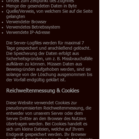
Uhrzeit zum Zeitpunkt des Zugriffes
Menge der gesendeten Daten in Byte
Quelle/Verweis, von welchem Sie auf die Seite
gelangten
Verwendeter Browser
Verwendetes Betriebssystem
Verwendete IP-Adresse
Die Server-Logfiles werden für maximal 7
Tage gespeichert und anschließend gelöscht.
Die Speicherung der Daten erfolgt aus
Sicherheitsgründen, um z. B. Missbrauchsfälle
aufklären zu können. Müssen Daten aus
Beweisgründen aufgehoben werden, sind sie
solange von der Löschung ausgenommen bis
der Vorfall endgültig geklärt ist.
Reichweitenmessung & Cookies
Diese Website verwendet Cookies zur
pseudonymisierten Reichweitenmessung, die
entweder von unserem Server oder dem
Server Dritter an den Browser des Nutzers
übertragen werden. Bei Cookies handelt es
sich um kleine Dateien, welche auf Ihrem
Endgerät gespeichert werden. Ihr Browser